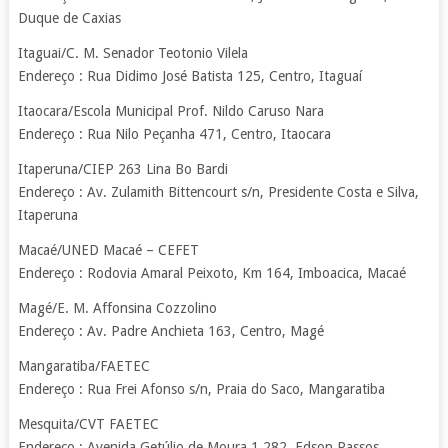
Duque de Caxias
Itaguai/C. M. Senador Teotonio Vilela
Endereço : Rua Didimo José Batista 125, Centro, Itaguaí
Itaocara/Escola Municipal Prof. Nildo Caruso Nara
Endereço : Rua Nilo Peçanha 471, Centro, Itaocara
Itaperuna/CIEP 263 Lina Bo Bardi
Endereço : Av. Zulamith Bittencourt s/n, Presidente Costa e Silva,
Itaperuna
Macaé/UNED Macaé – CEFET
Endereço : Rodovia Amaral Peixoto, Km 164, Imboacica, Macaé
Magé/E. M. Affonsina Cozzolino
Endereço : Av. Padre Anchieta 163, Centro, Magé
Mangaratiba/FAETEC
Endereço : Rua Frei Afonso s/n, Praia do Saco, Mangaratiba
Mesquita/CVT FAETEC
Endereço : Avenida Getúlio de Moura 1.282, Edson Passos,