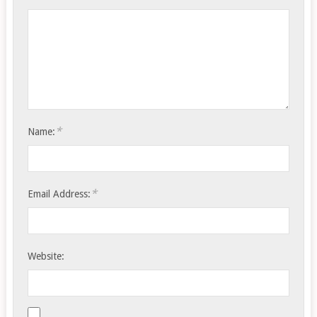
*
Name:
*
Email Address:
Website: