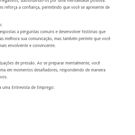
 negativos, substituindo-os por uma mentalidade positiva.
es reforça a confiança, permitindo que você se apresente de
o:
 respostas a perguntas comuns e desenvolver histórias que
enas melhora sua comunicação, mas também permite que você
mais envolvente e convincente.
tuações de pressão. Ao se preparar mentalmente, você
alma em momentos desafiadores, respondendo de maneira
vos.
a uma Entrevista de Emprego: