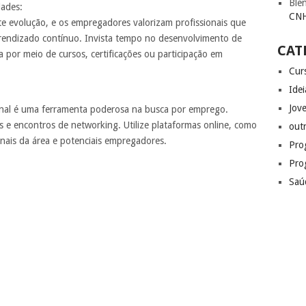
Ble
dades:
CNH
e evolução, e os empregadores valorizam profissionais que
ndizado contínuo. Invista tempo no desenvolvimento de
CAT
ja por meio de cursos, certificações ou participação em
Cur
Idei
Jov
onal é uma ferramenta poderosa na busca por emprego.
os e encontros de networking. Utilize plataformas online, como
out
onais da área e potenciais empregadores.
Pro
Pro
Saú