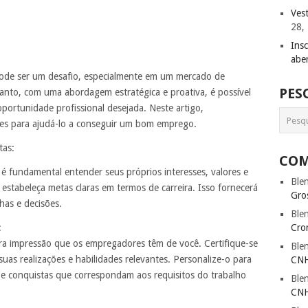
Ves
28,
Ins
abe
ode ser um desafio, especialmente em um mercado de
PES
anto, com uma abordagem estratégica e proativa, é possível
portunidade profissional desejada. Neste artigo,
zes para ajudá-lo a conseguir um bom emprego.
tas:
COM
 é fundamental entender seus próprios interesses, valores e
Ble
e estabeleça metas claras em termos de carreira. Isso fornecerá
Gro
has e decisões.
Ble
:
Cro
ira impressão que os empregadores têm de você. Certifique-se
Ble
suas realizações e habilidades relevantes. Personalize-o para
CNH
 e conquistas que correspondam aos requisitos do trabalho
Ble
CNH