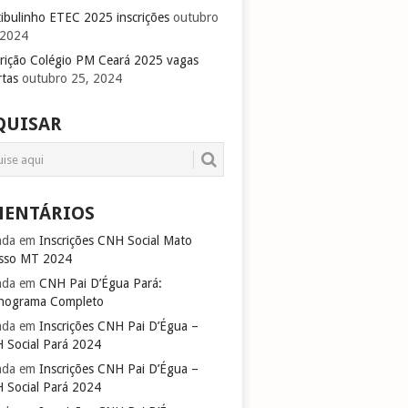
tibulinho ETEC 2025 inscrições
outubro
 2024
crição Colégio PM Ceará 2025 vagas
rtas
outubro 25, 2024
QUISAR
ENTÁRIOS
nda
em
Inscrições CNH Social Mato
sso MT 2024
nda
em
CNH Pai D’Égua Pará:
nograma Completo
nda
em
Inscrições CNH Pai D’Égua –
 Social Pará 2024
nda
em
Inscrições CNH Pai D’Égua –
 Social Pará 2024