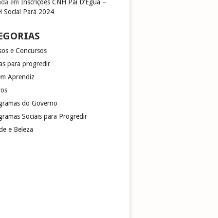
nda
em
Inscrições CNH Pai D’Égua –
 Social Pará 2024
EGORIAS
sos e Concursos
as para progredir
em Aprendiz
ros
gramas do Governo
gramas Sociais para Progredir
de e Beleza