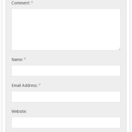
*
Comment:
*
Name:
*
Email Address:
Website: